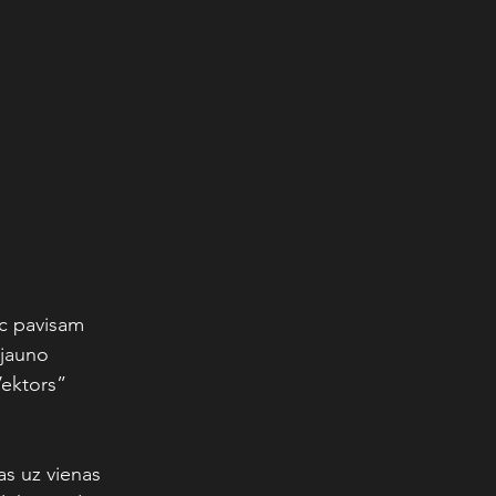
c pavisam 
 jauno 
Vektors” 
as uz vienas 