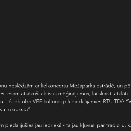
onu noslēdzām ar lielkoncertu Mežaparka estrādē, un pē
s  esam atsākuši aktīvus mēģinājumus, lai skaisti atklātu
 – 6. oktobrī VEF kultūras pilī piedalījāmies RTU TDA “
vā rokrakstā”. 
piedalījušies jau iepriekš - tā jau kļuvusi par tradīciju, k