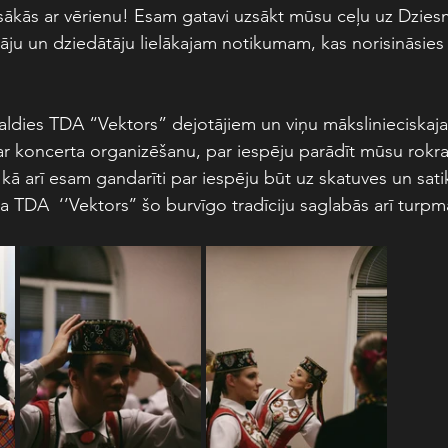
sākās ar vērienu! Esam gatavi uzsākt mūsu ceļu uz Dzies
āju un dziedātāju lielākajam notikumam, kas norisināsies
paldies TDA “Vektors” dejotājiem un viņu mākslinieciskajai
r koncerta organizēšanu, par iespēju parādīt mūsu rokrak
 kā arī esam gandarīti par iespēju būt uz skatuves un satik
a TDA  ‘’Vektors’’ šo burvīgo tradīciju saglabās arī turpm