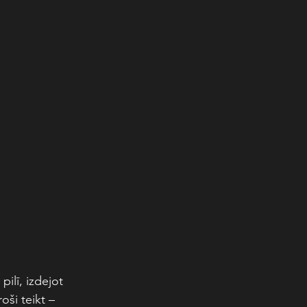
ilī, izdejot 
oši teikt – 