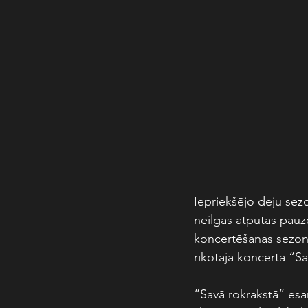
Iepriekšējo deju sez
neilgas atpūtas pauze
koncertēšanas sezonu
rīkotajā koncertā “Sa
“Savā rokrakstā” esam 