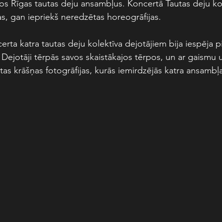
os Rīgas tautas deju ansambļus. Koncertā Tautas deju kole
s, gan iepriekš neredzētas horeogrāfijas. 
rta katra tautas deju kolektīva dejotājiem bija iespēja pi
 Dejotāji tērpās savos skaistākajos tērpos, un ar gaismu 
otas krāšņas fotogrāfijas, kurās iemirdzējās katra ansambļa