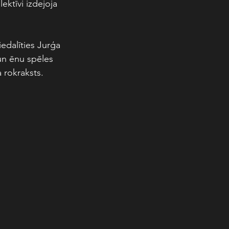
ktīvi izdejoja 
edalīties Jurģa 
un ēnu spēles 
 rokraksts. 