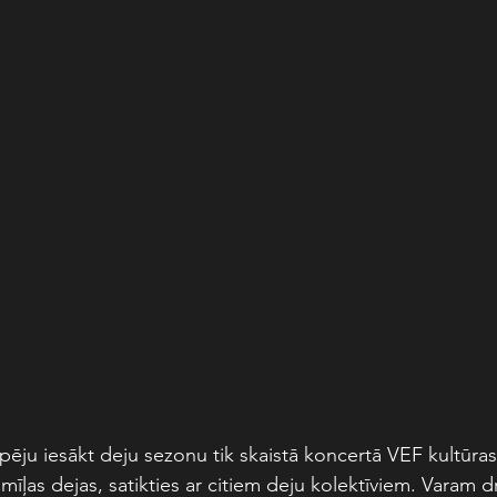
pēju iesākt deju sezonu tik skaistā koncertā VEF kultūras p
īļas dejas, satikties ar citiem deju kolektīviem. Varam dr