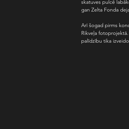
skatuves pulcē labāk
gan Zelta Fonda deja
Arī šogad pirms konce
Rikveļa fotoprojektā.
palīdzību tika izveid