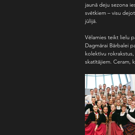
jaunā deju sezona ie
svētkiem – visu dejot
jūlijā. 
Vēlamies teikt lielu 
Dagmārai Bārbalei pa
kolektīvu rokrakstus,
skatītājiem. Ceram, k