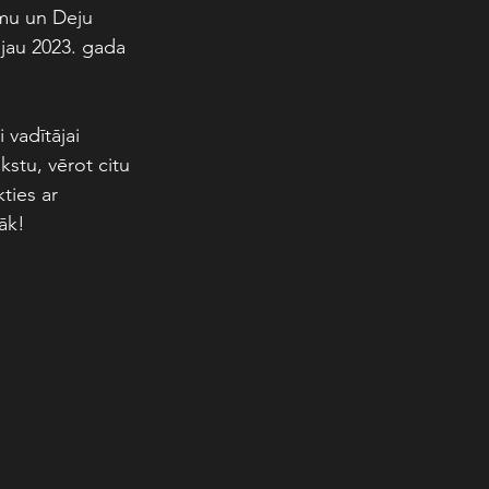
mu un Deju 
 jau 2023. gada 
 vadītājai 
stu, vērot citu 
ties ar 
āk!