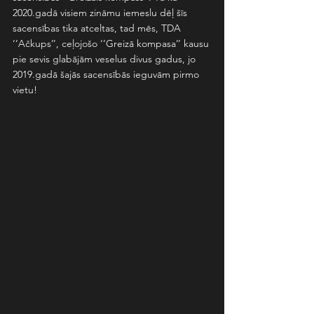
2020.gadā visiem zināmu iemeslu dēļ šīs 
sacensības tika atceltas, tad mēs, TDA 
‘’Ačkups’’, ceļojošo ‘’Greizā kompasa’’ kausu 
pie sevis glabājām veselus divus gadus, jo 
2019.gadā šajās sacensībās ieguvām pirmo 
vietu!