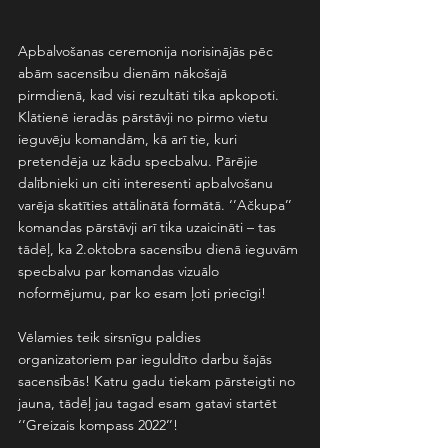
Apbalvošanas ceremonija norisinājās pēc 
abām sacensību dienām nākošajā 
pirmdienā, kad visi rezultāti tika apkopoti. 
Klātienē ieradās pārstāvji no pirmo vietu 
ieguvēju komandām, kā arī tie, kuri 
pretendēja uz kādu specbalvu. Pārējie 
dalībnieki un citi interesenti apbalvošanu 
varēja skatīties attālinātā formātā. ‘’Ačkupa’’ 
komandas pārstāvji arī tika uzaicināti – tas 
tādēļ, ka 2.oktobra sacensību dienā ieguvām 
specbalvu par komandas vizuālo 
noformējumu, par ko esam ļoti priecīgi!
Vēlamies teik sirsnīgu paldies 
organizatoriem par ieguldīto darbu šajās 
sacensībās! Katru gadu tiekam pārsteigti no 
jauna, tādēļ jau tagad esam gatavi startēt 
‘’Greizais kompass 2022’’! 