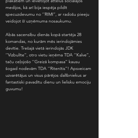
plakātiem un ievietojot attēlus sociālajos 
medijos, kā arī bija iespēja pildīt 
specuzdevumu no ‘’RIMI’’, ar radošu pieeju 
veidojot šī uzņēmuma nosaukumu. 
Abās sacensību dienās kopā startēja 28 
komandas, no kurām mēs ierindojāmies 
devītie. Trešajā vietā ierindojās JDK 
‘’Vizbulīte’’, otro vietu ieņēma TDA ‘’Kalve’’, 
taču ceļojošo ‘’Greizā kompasa’’ kausu 
šogad nodevām TDA ‘’Ritenītis’’! Apsveicam 
uzvarētājus un visus pārējos dalībniekus ar 
fantastiski pavadītu dienu un lielisku emociju 
guvumu!