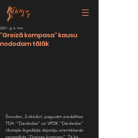
2021. g. 6. nov.
''Greizā kompasa'' kausu
nododam tālāk
Šoruden, 2.oktobrī, paguvām piedalīties 
TDA ‘”Dardedze’’ un VPDK ‘’Dardedze’’ 
rīkotajās ikgadējās dejotāju orientēšanās 
sacensībās ‘’Greizais kompass’’. Tā kā 