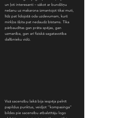
un ļoti interesanti – sākot ar bundžiņu 
nešanu uz makarona izmantojot tikai muti, 
līdz pat lidojošā oda uzdevumam, kurš 
mirkļos šķita pat nedaudz bīstams. Tika 
pārbaudītas gan prāta spējas, gan 
uzmanība, gan arī fiziskā sagatavotība 
dalībnieku vidū. 
Visā sacensību laikā bija iespēja pelnīt 
papildus punktus, veidjot ‘’kompasinga’’ 
bildes pie sacensību atbalstītāju logo 