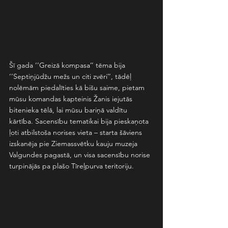
Šī gada ‘’Greizā kompasa’’ tēma bija 
‘’Septiņjūdžu mežs un citi zvēri’’, tādēļ 
nolēmām piedalīties kā bišu saime, pietam 
mūsu komandas kapteinis Žanis iejutās 
bitenieka tēlā, lai mūsu bariņā valdītu 
kārtība. Sacensību tematikai bija pieskaņota 
ļoti atbilstoša norises vieta – starta šāviens 
izskanēja pie Ziemassvētku kauju muzeja 
Valgundes pagastā, un visa sacensību norise 
turpinājās pa plašo Tīreļpurva teritoriju.