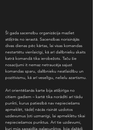
Šī gada sacensību organizācija mazliet 
atšķīrās no ierastā. Sacensības norisinājās 
divas dienas pēc kārtas, lai visas komandas 
nestartētu vienlaicīgi, kā arī dalībnieku skaits 
katrā komandā tika ierobežots. Taču šie 
nosacījumi it nemaz netraucēja sajust 
komandas sparu, dalībnieku neatlaidību un 
pozitīvismu, kā arī veselīgu, nelielu azartismu.
Arī orientēšanās karte bija atšķirīga no 
citiem gadiem – kartē tika norādīti arī tādu 
punkti, kurus patiesībā nav nepieciešams 
apmeklēt, tādēļ nācās risināt uzdotos 
uzdevumus ļoti uzmanīgi, lai apmeklētu tikai 
nepieciešamos punktus. Arī tie uzdevumi, 
kuri mūs sagaidīja galapunktos, bija dažādi 