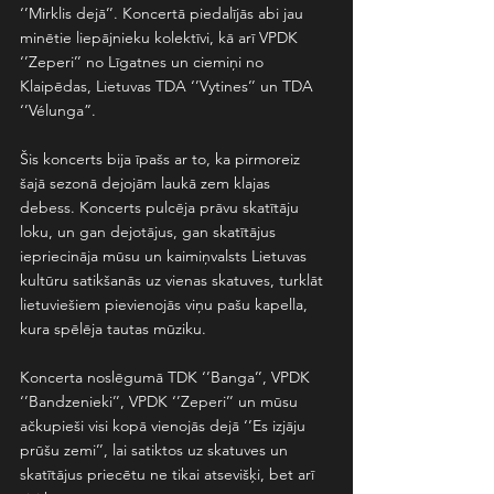
‘’Mirklis dejā’’. Koncertā piedalījās abi jau 
minētie liepājnieku kolektīvi, kā arī VPDK 
‘’Zeperi’’ no Līgatnes un ciemiņi no 
Klaipēdas, Lietuvas TDA ‘’Vytines’’ un TDA 
‘’Vélunga”. 
Šis koncerts bija īpašs ar to, ka pirmoreiz 
šajā sezonā dejojām laukā zem klajas 
debess. Koncerts pulcēja prāvu skatītāju 
loku, un gan dejotājus, gan skatītājus 
iepriecināja mūsu un kaimiņvalsts Lietuvas 
kultūru satikšanās uz vienas skatuves, turklāt 
lietuviešiem pievienojās viņu pašu kapella, 
kura spēlēja tautas mūziku. 
Koncerta noslēgumā TDK ‘’Banga’’, VPDK 
‘’Bandzenieki’’, VPDK ‘’Zeperi’’ un mūsu 
ačkupieši visi kopā vienojās dejā ‘’Es izjāju 
prūšu zemi’’, lai satiktos uz skatuves un 
skatītājus priecētu ne tikai atsevišķi, bet arī 