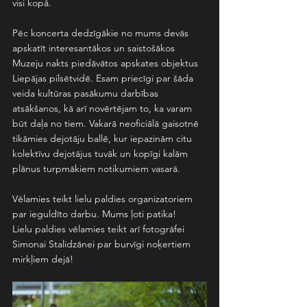
visi kopā. 
Pēc koncerta dedzīgākie no mums devās 
apskatīt interesantākos un saistošākos 
Muzeju nakts piedāvātos apskates objektus 
Liepājas pilsētvidē. Esam priecīgi par šāda 
veida kultūras pasākumu darbības 
atsākšanos, kā arī novērtējam to, ka varam 
būt daļa no tiem. Vakarā neoficiālā gaisotnē 
tikāmies dejotāju ballē, kur iepazinām citu 
kolektīvu dejotājus tuvāk un kopīgi kalām 
plānus turpmākiem notikumiem vasarā.
Vēlamies teikt lielu paldies organizatoriem 
par ieguldīto darbu. Mums ļoti patika!
Lielu paldies vēlamies teikt arī fotogrāfei 
Simonai Stalidzānei par burvīgi noķertiem 
mirkļiem dejā!