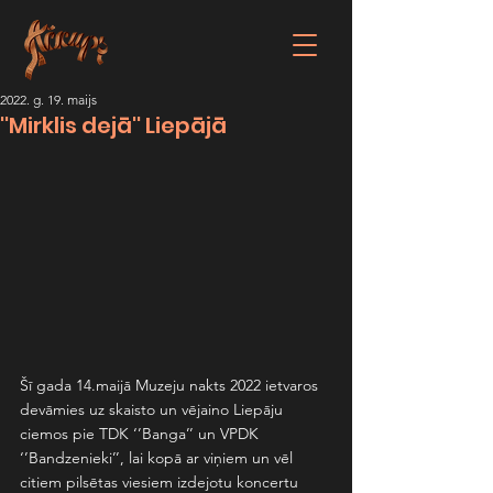
2022. g. 19. maijs
''Mirklis dejā'' Liepājā
Šī gada 14.maijā Muzeju nakts 2022 ietvaros 
devāmies uz skaisto un vējaino Liepāju 
ciemos pie TDK ‘’Banga’’ un VPDK  
‘’Bandzenieki’’, lai kopā ar viņiem un vēl 
citiem pilsētas viesiem izdejotu koncertu 