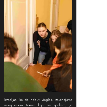
Izrādījās, ka šis nebūt vieglais izaicinājums 
ačkupiešiem tomēr bija pa spēkam, jo 