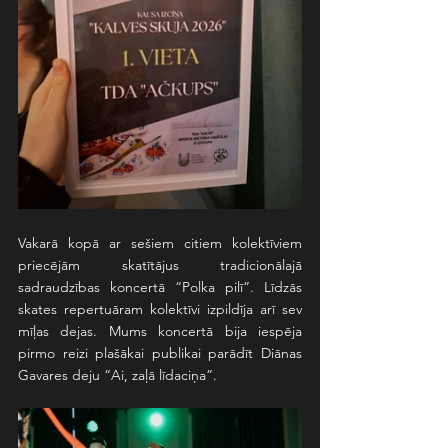
Vakarā kopā ar sešiem citiem kolektīviem 
priecējām skatītājus tradicionālajā 
sadraudzības koncertā “Polka pilī”. Līdzās 
skates repertuāram kolektīvi izpildīja arī sev 
mīļas dejas. Mums koncertā bija iespēja 
pirmo reizi plašākai publikai parādīt Diānas 
Gavares deju “Ai, zaļā līdaciņa”.