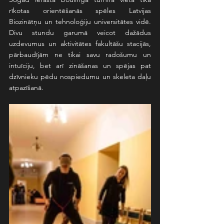
rīkotas orientēšanās spēles Latvijas 
Biozinātņu un tehnoloģiju universitātes vidē. 
Divu stundu garumā veicot dažādus 
uzdevumus un aktivitātes fakultāšu stacijās, 
pārbaudījām ne tikai savu radošumu un 
intuīciju, bet arī zināšanas un spējas pat 
dzīvnieku pēdu nospiedumu un skeleta daļu 
atpazīšanā.