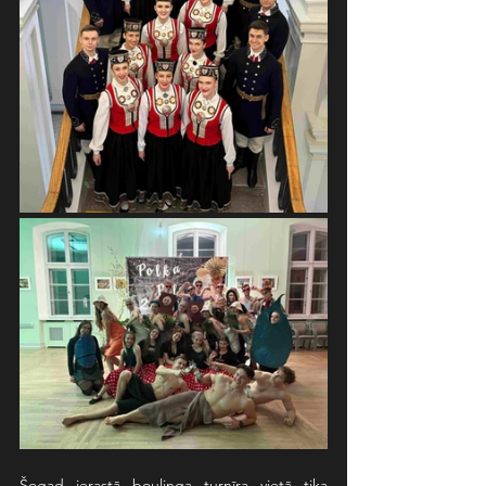
Šogad ierastā boulinga turnīra vietā tika 