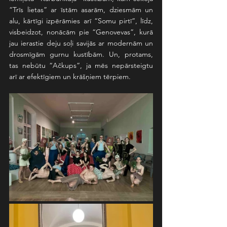
“Trīs lietas” ar īstām asarām, dziesmām un 
alu, kārtīgi izpērāmies arī “Somu pirtī”, līdz, 
visbeidzot, nonācām pie “Genovevas”, kurā 
jau ierastie deju soļi savijās ar modernām un 
drosmīgām gurnu kustībām. Un, protams, 
tas nebūtu “Ačkups”, ja mēs nepārsteigtu 
arī ar efektīgiem un krāšņiem tērpiem.