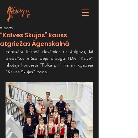
8. marts
“Kalves Skujas” kauss
atgriežas Āgenskalnā
Februāra izskaņā devāmies uz Jelgavu, lai 
piedalītos mūsu deju draugu TDA “Kalve” 
rīkotajā koncertā “Polka pilī”, kā arī ikgadējā 
“Kalves Skujas” izcīņā.