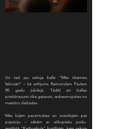
Un tad jau sekoja balle “Mēs tikāmies 
februārī” – kā veltījums Raimondam Paulam 
90 gadu jubilejā. Tādēļ arī balles 
priekšnesumi tika gatavoti, iedvesmojoties no 
maestro daiļrades.
Mēs bijām pacentušies un izveidojām pat 
popūriju – sākām ar ačkupiešu puišu  
iemīļotā “Karbunkuļa” kustībām, kam sekoja 