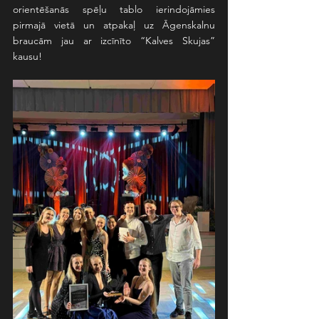
orientēšanās spēļu tablo ierindojāmies 
pirmajā vietā un atpakaļ uz Āgenskalnu 
braucām jau ar izcīnīto “Kalves Skujas” 
kausu!