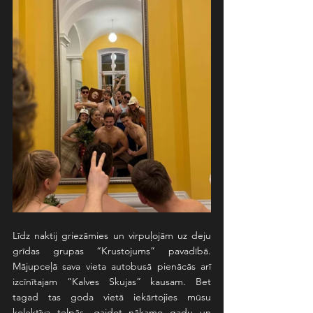
Līdz naktij griezāmies un virpuļojām uz deju 
grīdas grupas “Krustojums” pavadībā. 
Mājupceļā sava vieta autobusā pienācās arī 
izcīnītajam “Kalves Skujas” kausam. Bet 
tagad tas goda vietā iekārtojies mūsu 
kolektīva telpās, gaidot nākamo gadu un 